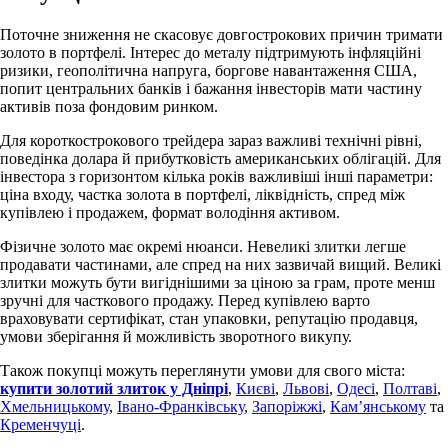
Поточне зниження не скасовує довгострокових причин тримати
золото в портфелі. Інтерес до металу підтримують інфляційні
ризики, геополітична напруга, боргове навантаження США,
попит центральних банків і бажання інвесторів мати частину
активів поза фондовим ринком.
Для короткострокового трейдера зараз важливі технічні рівні,
поведінка долара й прибутковість американських облігацій. Для
інвестора з горизонтом кілька років важливіші інші параметри:
ціна входу, частка золота в портфелі, ліквідність, спред між
купівлею і продажем, формат володіння активом.
Фізичне золото має окремі нюанси. Невеликі злитки легше
продавати частинами, але спред на них зазвичай вищий. Великі
злитки можуть бути вигіднішими за ціною за грам, проте менш
зручні для часткового продажу. Перед купівлею варто
враховувати сертифікат, стан упаковки, репутацію продавця,
умови зберігання й можливість зворотного викупу.
Також покупці можуть переглянути умови для свого міста:
купити золотий злиток у Дніпрі
,
Києві
,
Львові
,
Одесі
,
Полтаві
,
Хмельницькому
,
Івано-Франківську
,
Запоріжжі
,
Кам’янському
та
Кременчуці
.