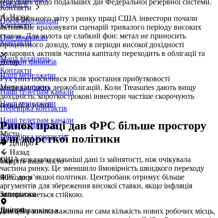
очікувань щодо подальших дій Федеральної резервної системи.
Вакансії
Контакти
Назад
Після сильного звіту з ринку праці США інвестори почали
Обережно шахраї
Контакти
активніше враховувати сценарій тривалого періоду високих
ставок. Для золота це слабкий фон: метал не приносить
Про компанію
Контакти
процентного доходу, тому в періоди високої дохідності
доларових активів частина капіталу переходить в облігації та
Мапа відділень
Новини фінансів
долар.
Контакти
Наші менеджери
Рух униз посилився після зростання прибутковості
Мапа відділень
американських держоблігацій. Коли Treasuries дають вищу
Наші телеграм канали
дохідність, короткострокові інвестори частіше скорочують
Наші менеджери
позиції в золоті.
Перевірка контактів
Наші телеграм канали
Ринок праці дав ФРС більше простору
Новини фінансів
Місто
для жорсткої політики
Перевірка контактів
Дніпро
Назад
США показали сильніші дані із зайнятості, ніж очікувала
Оберіть ваше місто
Укр
частина ринку. Це зменшило ймовірність швидкого переходу
ФРС до м’якшої політики. Центробанк отримує більше
Житомир
аргументів для збереження високої ставки, якщо інфляція
Запоріжжя
залишатиметься стійкою.
Дніпро
Івано-Франківськ
Для ціни золота важлива не сама кількість нових робочих місць,