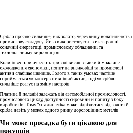
Срібло просіло сильніше, ніж золото, через вищу волатильність і
промислову складову. Його використовують в електроніці,
сонячній енергетиці, промисловому обладнанні та
технологічному виробництві.
Коли інвестори очікують тривалі високі ставки й можливе
охолодження економіки, попит на ризиковіші та промислові
активи слабшає швидше. Золото в таких умовах частіше
сприймається як консервативніший актив, тоді як срібло
сильніше реагує на зміну настроїв.
Платина й паладій залежать від автомобільної промисловості,
промислового циклу, доступності сировини й попиту з боку
виробників. Тому їхня динаміка може відрізнятися від золота й
срібла навіть у межах одного ринку дорогоцінних металів.
Чи може просадка бути цікавою для
покупців