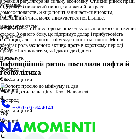
а реакція регулятора на сильну економіку. Стійкий ринок праці
Житомир
Кам'янське
підтримує споживчий попит, зарплати й витрати
домогосподарств. Якщо попит залишається високим,
Запоріжжя
Київ
інфляційний тиск може знижуватися повільніше.
Івано-Франківськ
Кременчук
У такій ситуації інвестори менше очікують швидкого зниження
ставок. З одного боку, це підтримує долар і прибутковість
Кам'янське
Львів
облігацій, але з іншого – обмежує попит на золото. Метал
зберігає роль захисного активу, проте в короткому періоді
Київ
Одеса
програє інструментам, які дають дохідність.
Кременчук
Полтава
Інфляційний ризик посилили нафта й
Львів
Ужгород
геополітика
Одеса
Хмельницький
Полтава
Чернівці
Ужгород
+38 (067) 694 40 40
Хмельницький
Укр
Рус
Чернівці