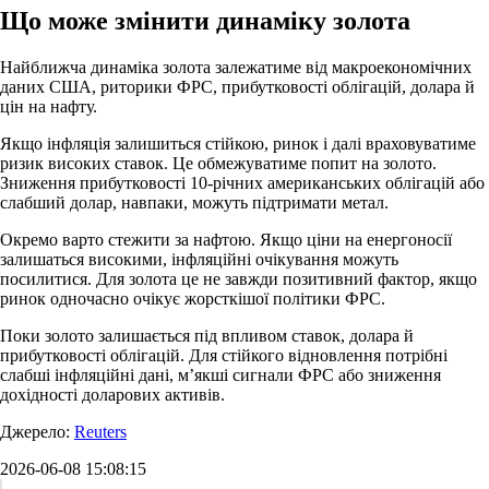
Що може змінити динаміку золота
Найближча динаміка золота залежатиме від макроекономічних
даних США, риторики ФРС, прибутковості облігацій, долара й
цін на нафту.
Якщо інфляція залишиться стійкою, ринок і далі враховуватиме
ризик високих ставок. Це обмежуватиме попит на золото.
Зниження прибутковості 10-річних американських облігацій або
слабший долар, навпаки, можуть підтримати метал.
Окремо варто стежити за нафтою. Якщо ціни на енергоносії
залишаться високими, інфляційні очікування можуть
посилитися. Для золота це не завжди позитивний фактор, якщо
ринок одночасно очікує жорсткішої політики ФРС.
Поки золото залишається під впливом ставок, долара й
прибутковості облігацій. Для стійкого відновлення потрібні
слабші інфляційні дані, м’якші сигнали ФРС або зниження
дохідності доларових активів.
Джерело:
Reuters
2026-06-08 15:08:15