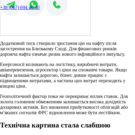
+38 (067) 694 40 40
Додатковий тиск створило зростання цін на нафту після
загострення на Близькому Сході. Для фінансових ринків
дорожча нафта означає ризик нового інфляційного імпульсу.
Енергоносії впливають на логістику, виробничі витрати,
авіаперевезення, агросектор і ціни на споживчі товари. Якщо
нафта залишається дорогою, бізнес довше працює з
підвищеними витратами, а частина цих витрат переходить у
кінцеві ціни.
Геополітичний фактор поки не перекриває вплив ставок. Для
золота головним обмеженням залишається висока дохідність
доларових активів. Без зниження прибутковості облігацій або
м’якших сигналів ФРС відновлення може бути нестійким.
Технічна картина стала слабшою