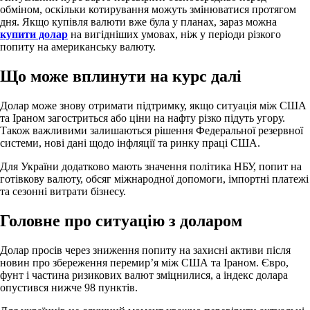
обміном, оскільки котирування можуть змінюватися протягом
дня. Якщо купівля валюти вже була у планах, зараз можна
купити долар
на вигідніших умовах, ніж у періоди різкого
попиту на американську валюту.
Що може вплинути на курс далі
Долар може знову отримати підтримку, якщо ситуація між США
та Іраном загостриться або ціни на нафту різко підуть угору.
Також важливими залишаються рішення Федеральної резервної
системи, нові дані щодо інфляції та ринку праці США.
Для України додатково мають значення політика НБУ, попит на
готівкову валюту, обсяг міжнародної допомоги, імпортні платежі
та сезонні витрати бізнесу.
Головне про ситуацію з доларом
Долар просів через зниження попиту на захисні активи після
новин про збереження перемир’я між США та Іраном. Євро,
фунт і частина ризикових валют зміцнилися, а індекс долара
опустився нижче 98 пунктів.