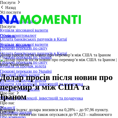
Послуги
Назад
Усі послуги
Обмін криптовалют
Послуги
Купівля зіпсованої валюти
Обмін криптовалют
Головна
Оплата банківських рахунків в Китаї
/
Купівля зіпсованої валюти
Новини фінансів
Грошові перекази по світу
/
Оплата банківських рахунків в Китаї
Долар просів після новин про перемир’я між США та Іраном
Грошові перекази по Україні
Грошові перекази по світу
Купівля та продаж золота
Грошові перекази по Україні
Долар просів після новин про
Оптовий обмін валют
Купівля та продаж золота
Монети для колекції, інвестицій та подарунка
перемир’я між США та
Оптовий обмін валют
Про нас
Іраном
Монети для колекції, інвестицій та подарунка
Назад
Про нас
Вакансії
8 травня індекс долара знизився на 0,28% – до 97,96 пункту.
Про нас
Обережно шахраї
Протягом тижня він також опускався до 97,623 – найнижчого
Про компанію