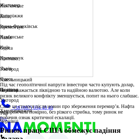
Житомир
Кам'янське
Запоріжжя
Київ
Івано-Франківськ
Кременчук
Кам'янське
Львів
Київ
Одеса
Кременчук
Полтава
Львів
Ужгород
Одеса
Хмельницький
Під час геополітичної напруги інвестори часто купують долар,
Полтава
бо він вважається ліквідною та надійною валютою. Але коли
Чернівці
ризик великого конфлікту зменшується, попит на нього слабшає.
Ужгород
Саме це сталося після новин про збереження перемир’я. Нафта
+38 (067) 694 40 40
Хмельницький
подорожчала помірно, без різкого стрибка, тому ринок не
Укр
побачив ознак критичної ескалації.
Рус
Чернівці
Ринок праці США обмежує падіння
долара