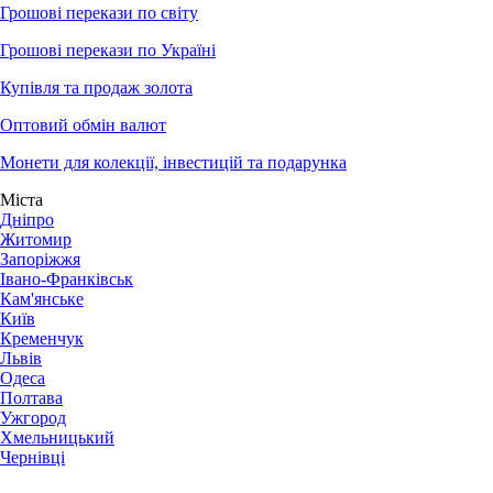
Грошові перекази по світу
Грошові перекази по Україні
Купівля та продаж золота
Оптовий обмін валют
Монети для колекції, інвестицій та подарунка
Міста
Дніпро
Житомир
Запоріжжя
Івано-Франківськ
Кам'янське
Київ
Кременчук
Львів
Одеса
Полтава
Ужгород
Хмельницький
Чернівці