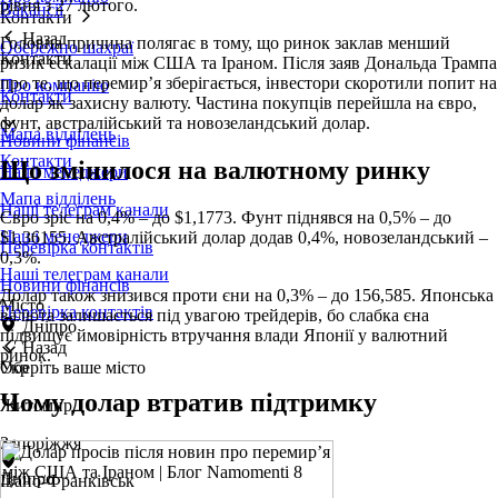
рівня з 27 лютого.
Вакансії
Контакти
Назад
Головна причина полягає в тому, що ринок заклав менший
Обережно шахраї
Контакти
ризик ескалації між США та Іраном. Після заяв Дональда Трампа
про те, що перемир’я зберігається, інвестори скоротили попит на
Про компанію
Контакти
долар як захисну валюту. Частина покупців перейшла на євро,
фунт, австралійський та новозеландський долар.
Мапа відділень
Новини фінансів
Контакти
Що змінилося на валютному ринку
Наші менеджери
Мапа відділень
Наші телеграм канали
Євро зріс на 0,4% – до $1,1773. Фунт піднявся на 0,5% – до
Наші менеджери
$1,36155. Австралійський долар додав 0,4%, новозеландський –
Перевірка контактів
0,3%.
Наші телеграм канали
Новини фінансів
Долар також знизився проти єни на 0,3% – до 156,585. Японська
Місто
Перевірка контактів
валюта залишається під увагою трейдерів, бо слабка єна
Дніпро
підвищує ймовірність втручання влади Японії у валютний
Назад
ринок.
Оберіть ваше місто
Укр
Чому долар втратив підтримку
Житомир
Запоріжжя
Дніпро
Івано-Франківськ