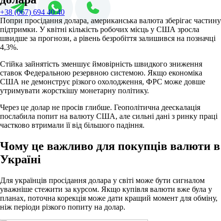
+38 (067) 694 40 40
Попри просідання долара, американська валюта зберігає частину
підтримки. У квітні кількість робочих місць у США зросла
швидше за прогнози, а рівень безробіття залишився на позначці
4,3%.
Стійка зайнятість зменшує ймовірність швидкого зниження
ставок Федеральною резервною системою. Якщо економіка
США не демонструє різкого охолодження, ФРС може довше
утримувати жорсткішу монетарну політику.
Через це долар не просів глибше. Геополітична деескалація
послабила попит на валюту США, але сильні дані з ринку праці
частково втримали її від більшого падіння.
Чому це важливо для покупців валюти в
Україні
Для українців просідання долара у світі може бути сигналом
уважніше стежити за курсом. Якщо купівля валюти вже була у
планах, поточна корекція може дати кращий момент для обміну,
ніж періоди різкого попиту на долар.