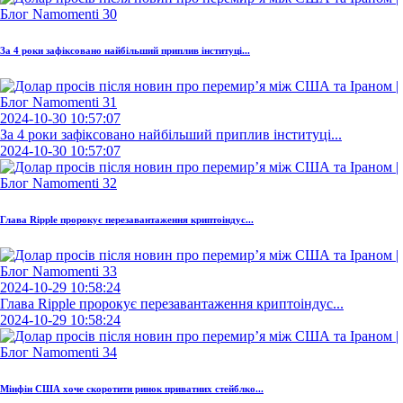
За 4 роки зафіксовано найбільший приплив інституці...
2024-10-30 10:57:07
За 4 роки зафіксовано найбільший приплив інституці...
2024-10-30 10:57:07
Глава Ripple пророкує перезавантаження криптоіндус...
2024-10-29 10:58:24
Глава Ripple пророкує перезавантаження криптоіндус...
2024-10-29 10:58:24
Мінфін США хоче скоротити ринок приватних стейблко...