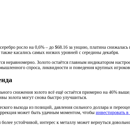
 серебро росло на 0,6% – до $68.16 за унцию, платина снижалась 
и также касались самых низких уровней с середины декабря.
ся неравномерно. Золото остаётся главным индикатором настрое
ромышленного спроса, ликвидности и поведения крупных игроков
енда
льного снижения золото всё ещё остаётся примерно на 46% выше
вы золота могут снова быстро улучшиться.
ского выхода из позиций, давления сильного доллара и переоце
оррекция может быть удачным моментом, чтобы
инвестировать в
 более устойчивой, интерес к металлу может вернуться довольно