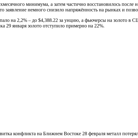
рёхмесячного минимума, а затем частично восстановилось после
то заявление немного снизило напряжённость на рынках и позво
пало на 2,2% – до $4,388.22 за унцию, а фьючерсы на золото в С
ика 29 января золото отступило примерно на 22%.
итка конфликта на Ближнем Востоке 28 февраля металл потерял о