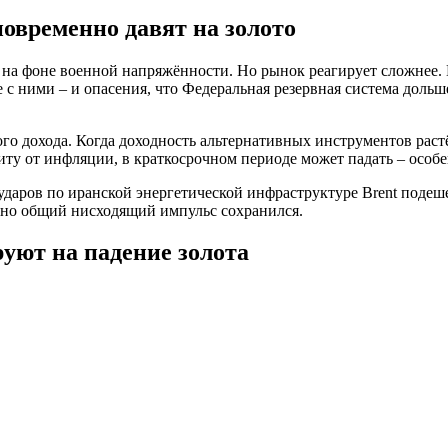
новременно давят на золото
 на фоне военной напряжённости. Но рынок реагирует сложнее. 
с ними – и опасения, что Федеральная резервная система дольш
ого дохода. Когда доходность альтернативных инструментов рас
ту от инфляции, в краткосрочном периоде может падать – особе
ударов по иранской энергетической инфраструктуре Brent подеш
 но общий нисходящий импульс сохранился.
уют на падение золота