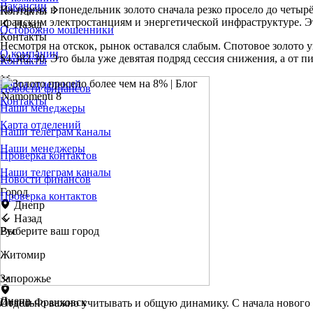
Вакансии
На торгах в понедельник золото сначала резко просело до четы
Контакты
иранским электростанциям и энергетической инфраструктуре. Э
Назад
Осторожно мошенники
Контакты
Несмотря на отскок, рынок оставался слабым. Спотовое золото у
О компании
$4,382.30. Это была уже девятая подряд сессия снижения, а от п
Контакты
Карта отделений
Новости финансов
Контакты
Наши менеджеры
Карта отделений
Наши телеграм каналы
Наши менеджеры
Проверка контактов
Наши телеграм каналы
Новости финансов
Город
Проверка контактов
Днепр
Назад
Выберите ваш город
Рус
Житомир
Запорожье
Днепр
Ивано-Франковск
Отдельно важно учитывать и общую динамику. С начала нового в