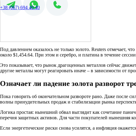
+38 (067) 694 40 40
Под давлением оказалось не только золото. Reuters отмечает, что
около $1,454.64. При этом и серебро, и платина в течение сесси
Это показывает, что рынок драгоценных металлов сейчас движет
другие металлы могут реагировать иначе – в зависимости от п
Означает ли падение золота разворот тр
Пока говорить об окончательном развороте рано. Даже после си
волны принудительных продаж и стабилизации рынка перспекти
Логика простая: нынешний обвал выглядит как сочетание паниче
перечня защитных активов. Для части покупателей нынешняя к
Если энергетические риски снова усилятся, а инфляция окажется