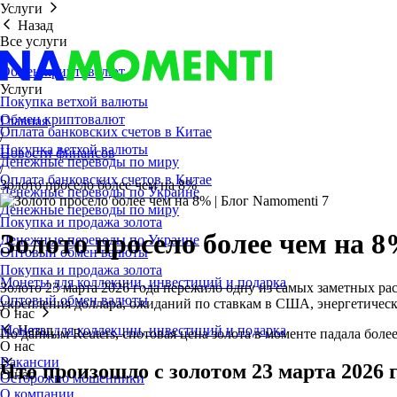
Услуги
Назад
Все услуги
Обмен криптовалют
Услуги
Покупка ветхой валюты
Обмен криптовалют
Главная
Оплата банковских счетов в Китае
/
Покупка ветхой валюты
Новости финансов
Денежные переводы по миру
/
Оплата банковских счетов в Китае
Золото просело более чем на 8%
Денежные переводы по Украине
Денежные переводы по миру
Покупка и продажа золота
Золото просело более чем на 
Денежные переводы по Украине
Оптовый обмен валюты
Покупка и продажа золота
Монеты для коллекции, инвестиций и подарка
Золото 23 марта 2026 года пережило одну из самых заметных ра
Оптовый обмен валюты
укрепления доллара, ожиданий по ставкам в США, энергетическ
О нас
Монеты для коллекции, инвестиций и подарка
Назад
По данным Reuters, спотовая цена золота в моменте падала более
О нас
Вакансии
Что произошло с золотом 23 марта 2026 
О нас
Осторожно мошенники
О компании