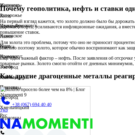
Житомир
Каменское
Почему геополитика, нефть и ставки од
Запорожье
Киев
На первый взгляд кажется, что золото должно было бы дорожать
Ивано-Франковск
Кременчуг
дорожает нефть, усиливаются инфляционные ожидания, а вместе 
повышение ставок.
Каменское
Львов
Для золота это проблема, потому что оно не приносит процентн
Киев
Одесса
Именно поэтому золото, которое обычно воспринимают как защи
Кременчуг
Полтава
Ещё один важный фактор – нефть. После заявления об отсрочке 
товарные рынки. Золото смогло отойти от дневных минимумов,
Львов
Ужгород
Как другие драгоценные металлы реагир
Одесса
Хмельницкий
Полтава
Черновцы
Ужгород
+38 (067) 694 40 40
Хмельницкий
Укр
Рус
Черновцы