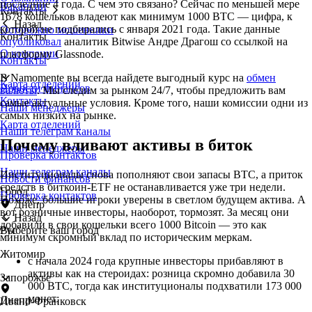
последние 4 года. С чем это связано? Сейчас по меньшей мере
Вакансии
Контакты
1678 кошельков владеют как минимум 1000 BTC — цифра, к
Назад
которой не подбирались с января 2021 года. Такие данные
Осторожно мошенники
Контакты
опубликовал
аналитик Bitwise Андре Драгош со ссылкой на
О компании
платформу Glassnode.
Контакты
В Namomente вы всегда найдете выгодный курс на
обмен
Карта отделений
Новости финансов
валюты
. Мы следим за рынком 24/7, чтобы предложить вам
Контакты
самые актуальные условия. Кроме того, наши комиссии одни из
Наши менеджеры
самых низких на рынке.
Карта отделений
Наши телеграм каналы
Почему вливают активы в биток
Наши менеджеры
Проверка контактов
Наши телеграм каналы
Институционалы снова пополняют свои запасы BTC, а приток
Новости финансов
средств в биткоин-ETF не останавливается уже три недели.
Город
Проверка контактов
Похоже, большие игроки уверены в светлом будущем актива. А
Днепр
вот розничные инвесторы, наоборот, тормозят. За месяц они
Назад
добавили в свои кошельки всего 1000 Bitcoin — это как
Выберите ваш город
Рус
минимум скромный вклад по историческим меркам.
Житомир
с начала 2024 года крупные инвесторы прибавляют в
активы как на стероидах: розница скромно добавила 30
Запорожье
000 BTC, тогда как институционалы подхватили 173 000
монет;
Днепр
Ивано-Франковск