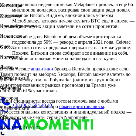
на прошлой неделе японская Metaplanet привлекла еще 66
Житомир
Каменское
миллионов долларов, распродав свои акции ради новых
закупок Bitcoin. Видимо, вдохновились успехом
Запорожье
Киев
MicroStrategy, которая начала скупать BTC еще в апреле —
Ивано-Франковск
и с тех пор их акции взлетели на сотни процентов;
Кременчуг
Каменское
в октябре доля Bitcoin в общем объеме крипторынка
Львов
подскочила до 59% — рекорд с апреля 2021 года. Сейчас
Киев
Одесса
этот показатель продолжает держаться на том же уровне.
Похоже, Биткоин снова собирает все внимание на себя,
Кременчуг
Полтава
оставив остальные монеты наблюдать из-за кулис.
Львов
Ужгород
В этом месяце
аналитики
брокера Bernstein предсказали: если
Трамп победит на выборах 5 ноября, Bitcoin может взлететь до
Одесса
Хмельницкий
$90 000. Между тем, на Polymarket (одном из крупнейших
децентрализованных рынков прогнозов) за Трампа уже
Полтава
Черновцы
поставили 61% участников.
Ужгород
Наши специалисты всегда готовы помочь вам с любыми
+38 (067) 694 40 40
вопросами, в том числе про
обмен криптовалюты
.
Хмельницкий
Укр
Профессиональная консультация и индивидуальный подход —
Рус
отличительные черты сервиса Namomente.
Черновцы
2024-10-30 10:57:07