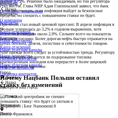
уровне 3,75%. Решение было ожидаемым, но тон регулятора
Вакансии
Контакты
стал жестче. Глава NBP Адам Глапиньский заявил, что банк
Назад
готов действовать, если инфляция выйдет за безопасные
Осторожно мошенники
Контакты
пределы, но спешить с повышением ставки не будет.
О компании
Контакты
Причиной стал новый ценовой прессинг. В апреле инфляция в
Польше ускорилась до 3,2% в годовом выражении, хотя
Карта отделений
Новости финансов
аналитики ожидали около 2,9%. Сильнее всего на показатель
Контакты
повлияло топливо. Более дорогая нефть быстро отражается на
Наши менеджеры
ценах бензина, дизеля, логистике и себестоимости товаров.
Карта отделений
Наши телеграм каналы
NBP прежде всего следит за устойчивостью тренда. Регулятору
Наши менеджеры
нужно понять, останется ли подорожание топлива
Проверка контактов
краткосрочным эпизодом или перерастет в более широкий
Наши телеграм каналы
инфляционный прессинг.
Новости финансов
Город
Проверка контактов
Почему Нацбанк Польши оставил
Днепр
Назад
ставку без изменений
Выберите ваш город
Рус
Житомир
Запорожье
Днепр
Ивано-Франковск