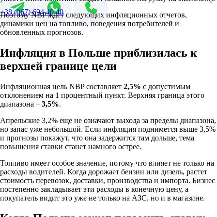
+38 (067) 694 40 40
Поэтому NBP ждет следующих инфляционных отчетов,
динамики цен на топливо, поведения потребителей и
обновленных прогнозов.
Инфляция в Польше приблизилась к
верхней границе цели
Инфляционная цель NBP составляет
2,5%
с допустимым
отклонением на 1 процентный пункт. Верхняя граница этого
диапазона –
3,5%
.
Апрельские 3,2% еще не означают выхода за пределы диапазона,
но запас уже небольшой. Если инфляция поднимется выше 3,5%
и прогнозы покажут, что она задержится там дольше, тема
повышения ставки станет намного острее.
Топливо имеет особое значение, потому что влияет не только на
расходы водителей. Когда дорожает бензин или дизель, растет
стоимость перевозок, доставки, производства и импорта. Бизнес
постепенно закладывает эти расходы в конечную цену, а
покупатель видит это уже не только на АЗС, но и в магазине.