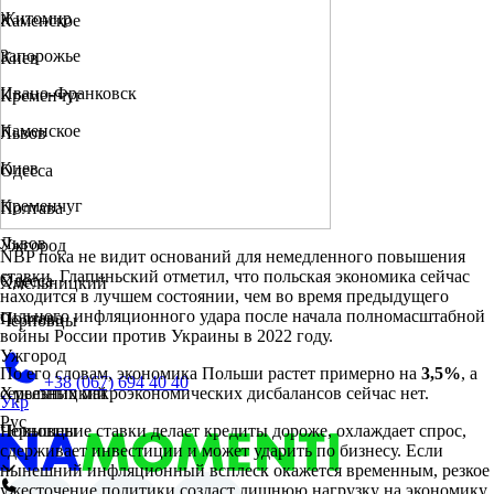
Житомир
Каменское
Запорожье
Киев
Ивано-Франковск
Кременчуг
Каменское
Львов
Киев
Одесса
Кременчуг
Полтава
Львов
Ужгород
NBP пока не видит оснований для немедленного повышения
ставки. Глапиньский отметил, что польская экономика сейчас
Одесса
Хмельницкий
находится в лучшем состоянии, чем во время предыдущего
сильного инфляционного удара после начала полномасштабной
Полтава
Черновцы
войны России против Украины в 2022 году.
Ужгород
По его словам, экономика Польши растет примерно на
3,5%
, а
+38 (067) 694 40 40
серьезных макроэкономических дисбалансов сейчас нет.
Хмельницкий
Укр
Рус
Повышение ставки делает кредиты дороже, охлаждает спрос,
Черновцы
сдерживает инвестиции и может ударить по бизнесу. Если
нынешний инфляционный всплеск окажется временным, резкое
ужесточение политики создаст лишнюю нагрузку на экономику.