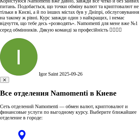
Користуюся Namomenti вже давно, завжди все чітко й без зайвих
питань. Подобається, що точки обміну валют та криптовалют не
тільки в Києві, а й по інших містах був у Дніпрі, обслуговування
на такому ж рівні. Курс завжди один з найкращих, і немає
відчуття, що тебе десь «розводять». Namomentі для мене вже №1
серед обмінників. Дякую команді за професійність 👍🏻👍🏻
Igor Saint
2025-09-26
Все отделения Namomenti в Киеве
Сеть отделений Namomenti — обмен валют, криптовалют и
финансовые услуги по выгодному курсу. Выберите ближайшее
отделение в городе: