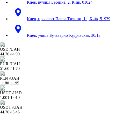
Киев, вулиця Басейна, 2, Київ, 01024
Киев, проспект Павла Тичини, 1в, Київ, 51939
Киев, улица Бульварно-Кудрявская, 30/13
USD
/UAH
44.70
44.90
EUR
/UAH
51.60
51.70
PLN
/UAH
11.80
11.95
USDT
/USD
1.001
1.010
USDT
/UAH
44.70
45.45