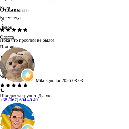
Киев
Отзывы
(21)
Кременчуг
Львов
Одесса
Пока что проблем не было)
Полтава
Ужгород
Хмельницкий
Черновцы
Mike Qurator
2026-08-03
Швидко та зручно. Дякую.
+38 (067) 694 40 40