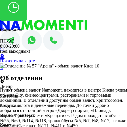
PL
ES
sh
DE
HU
no
nă
График работы:
i
ПН-ВС
8:00-20:00
ol
(Без выходных)
ch
Показать на карте
ar
Об отделении
Днепр
Пункт обмена валют Namomenti находится в центре Киева рядом
с Arena City, бизнес-центрами, ресторанами и торговыми
Житомир
локациями. В отделении доступны обмен валют, криптообмен,
покупка золота и денежные переводы. До точки удобно
Запорожье
добраться от станций метро «Дворец спорта», «Площадь
Ивано-Франковск
Украинских Героев» и «Крещатик». Рядом проходят автобусы
№55, №69, №114, №118, троллейбусы №5, №7, №8, №17, а также
Каменское
маршрутные такси №171, №411 и №450.