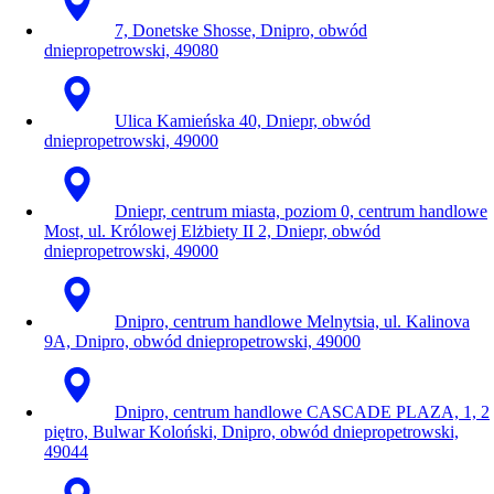
7, Donetske Shosse, Dnipro, obwód
dniepropetrowski, 49080
Ulica Kamieńska 40, Dniepr, obwód
dniepropetrowski, 49000
Dniepr, centrum miasta, poziom 0, centrum handlowe
Most, ul. Królowej Elżbiety II 2, Dniepr, obwód
dniepropetrowski, 49000
Dnipro, centrum handlowe Melnytsia, ul. Kalinova
9A, Dnipro, obwód dniepropetrowski, 49000
Dnipro, centrum handlowe CASCADE PLAZA, 1, 2
piętro, Bulwar Koloński, Dnipro, obwód dniepropetrowski,
49044