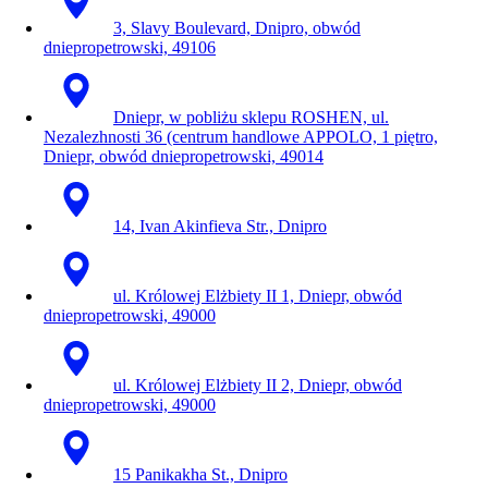
3, Slavy Boulevard, Dnipro, obwód
dniepropetrowski, 49106
Dniepr, w pobliżu sklepu ROSHEN, ul.
Nezalezhnosti 36 (centrum handlowe APPOLO, 1 piętro,
Dniepr, obwód dniepropetrowski, 49014
14, Ivan Akinfieva Str., Dnipro
ul. Królowej Elżbiety II 1, Dniepr, obwód
dniepropetrowski, 49000
ul. Królowej Elżbiety II 2, Dniepr, obwód
dniepropetrowski, 49000
15 Panikakha St., Dnipro