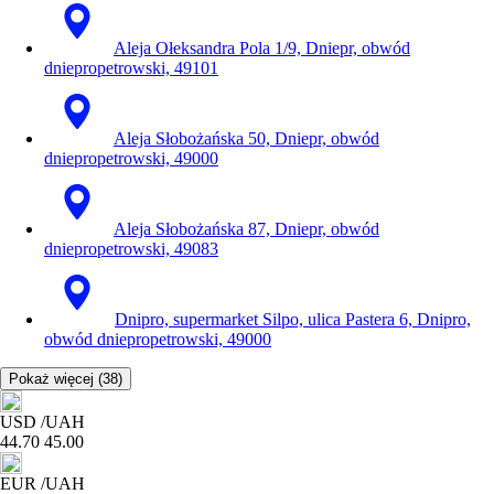
Aleja Ołeksandra Pola 1/9, Dniepr, obwód
dniepropetrowski, 49101
Aleja Słobożańska 50, Dniepr, obwód
dniepropetrowski, 49000
Aleja Słobożańska 87, Dniepr, obwód
dniepropetrowski, 49083
Dnipro, supermarket Silpo, ulica Pastera 6, Dnipro,
obwód dniepropetrowski, 49000
Pokaż więcej
(38)
USD
/UAH
44.70
45.00
EUR
/UAH