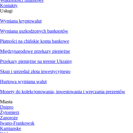
Wiadomości finansowe
Kontakty
Usługi
Wymiana kryptowalut
Wymiana uszkodzonych banknotów
Płatności na chińskie konta bankowe
Międzynarodowe przekazy pieniężne
Przekazy pieniężne na terenie Ukrainy
Skup i sprzedaż złota inwestycyjnego
Hurtowa wymiana walut
Monety do kolekcjonowania, inwestowania i wręczania prezentów
Miasta
Dnipro
Żytomierz
Zaporoże
Iwano-Frankowsk
Kamianske