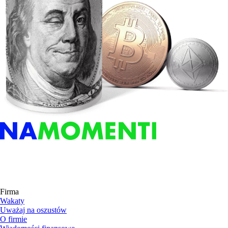
Firma
Wakaty
Uważaj na oszustów
O firmie