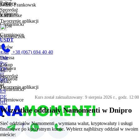
Połtawa
1.001
Iwano-Frankowsk
Sprzedaż
Użhorod
1.010
Kamianske
Tworzenie aplikacji
Chmielnicki
Kijów
Czerniowce
Kremenczuk
USDT
Lwów
+38 (067) 694 40 40
/UAH
Odessa
Укр
Рус
Zakup
Połtawa
EN
44.70
IT
Sprzedaż
Użhorod
RO
45.45
PL
Tworzenie aplikacji
Chmielnicki
ES
DE
Kurs został zaktualizowany:
9 sierpnia 2026 r., godz. 12:00
Czerniowce
HU
Wszystkie oddziały Namomenti w Dnipro
Sieć oddziałów Namomenti - wymiana walut, kryptowaluty i usługi
+38 (067) 694 40 40
finansowe po korzystnym kursie. Wybierz najbliższy oddział w swoim
mieście: