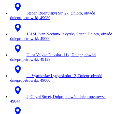
Stepan Rudnytskyi Str. 27, Dnipro, obwód
dniepropetrowski, 49080
131M, Ivan Nechuy-Levytsky Street, Dnipro, obwód
dniepropetrowski, 49000
Ulica Velyka Diivska 111k, Dniepr, obwód
dniepropetrowski, 49128
ul. Vyacheslav Lypynskoho 12, Dniepr, obwód
dniepropetrowski, 49000
2, Gogol Street, Dnipro, obwód dniepropetrowski,
49044