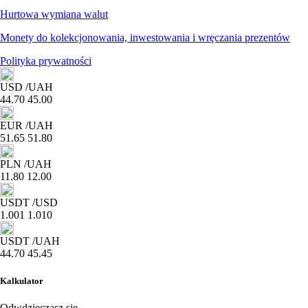
Hurtowa wymiana walut
Monety do kolekcjonowania, inwestowania i wręczania prezentów
Polityka prywatności
USD
/UAH
44.70
45.00
EUR
/UAH
51.65
51.80
PLN
/UAH
11.80
12.00
USDT
/USD
1.001
1.010
USDT
/UAH
44.70
45.45
Kalkulator
Odwdzięczasz się