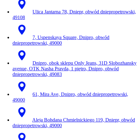
Ulica Jantarna 78, Dniepr, obwód dniepropetrowski,
49108
7, Uspenskaya Square, Dnipro, obwód
dniepropetrowski, 49000
Dnipro, obok sklepu Only Jeans, 31D Slobozhansky
avenue, OTK Nasha Pravda, 1 piętro, Dnipro, obwód
dniepropetrowski, 49083
61, Mira Ave, Dnipro, obwód dniepropetrowski,
49000
Aleja Bohdana Chmielnickiego 119, Dniepr, obwód
dniepropetrowski, 49000