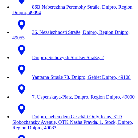
86B Naberezhna Peremohy Straße, Dnipro, Region
Dnipro, 49094
36, Nezalezhnosti Straße, Dnipro, Region Dnipro,
49055
Dnipro, Sichovykh Striltsiv Straße, 2
Yantarna-Straße 78, Dnipro, Gebiet Dnipro, 49108
7, Uspenskaya-Platz, Dnipro, Region Dnipro, 49000
Dnipro, neben dem Geschäft Only Jeans, 31D
Slobozhansky Avenue, OTK Nasha Pravda, 1. Stock, Dnipro,
Region Dnipro, 49083