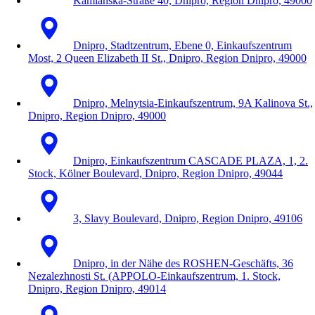
Kamianska-Straße 40, Dnipro, Region Dnipro, 49000
Dnipro, Stadtzentrum, Ebene 0, Einkaufszentrum
Most, 2 Queen Elizabeth II St., Dnipro, Region Dnipro, 49000
Dnipro, Melnytsia-Einkaufszentrum, 9A Kalinova St.,
Dnipro, Region Dnipro, 49000
Dnipro, Einkaufszentrum CASCADE PLAZA, 1, 2.
Stock, Kölner Boulevard, Dnipro, Region Dnipro, 49044
3, Slavy Boulevard, Dnipro, Region Dnipro, 49106
Dnipro, in der Nähe des ROSHEN-Geschäfts, 36
Nezalezhnosti St. (APPOLO-Einkaufszentrum, 1. Stock,
Dnipro, Region Dnipro, 49014