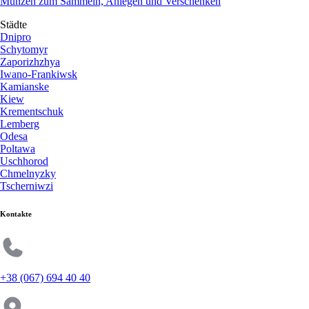
Münzen zum Sammeln, Anlegen und Verschenken
Städte
Dnipro
Schytomyr
Zaporizhzhya
Iwano-Frankiwsk
Kamianske
Kiew
Krementschuk
Lemberg
Odesa
Poltawa
Uschhorod
Chmelnyzky
Tscherniwzi
Kontakte
+38 (067) 694 40 40