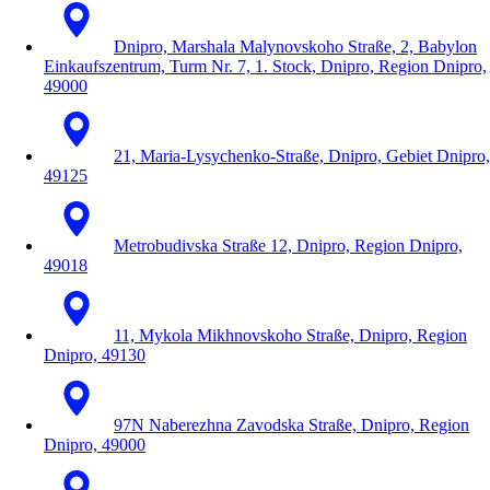
Dnipro, Marshala Malynovskoho Straße, 2, Babylon
Einkaufszentrum, Turm Nr. 7, 1. Stock, Dnipro, Region Dnipro,
49000
21, Maria-Lysychenko-Straße, Dnipro, Gebiet Dnipro,
49125
Metrobudivska Straße 12, Dnipro, Region Dnipro,
49018
11, Mykola Mikhnovskoho Straße, Dnipro, Region
Dnipro, 49130
97N Naberezhna Zavodska Straße, Dnipro, Region
Dnipro, 49000