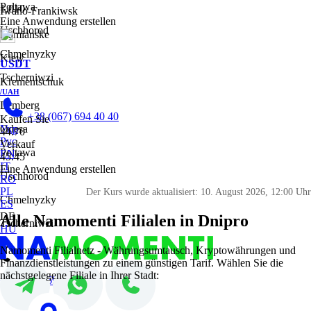
Poltawa
1.010
Iwano-Frankiwsk
Eine Anwendung erstellen
Uschhorod
Kamianske
Chmelnyzky
Kiew
USDT
Tscherniwzi
Krementschuk
/UAH
Lemberg
+38 (067) 694 40 40
Kaufen Sie
Odesa
Укр
44.70
Рус
Verkauf
Poltawa
EN
45.45
IT
Eine Anwendung erstellen
Uschhorod
RO
PL
Der Kurs wurde aktualisiert:
10. August 2026, 12:00 Uhr
Chmelnyzky
ES
DE
Alle Namomenti Filialen in Dnipro
Tscherniwzi
HU
Namomenti Filialnetz - Währungsumtausch, Kryptowährungen und
Finanzdienstleistungen zu einem günstigen Tarif. Wählen Sie die
nächstgelegene Filiale in Ihrer Stadt:
+38 (067) 694 40 40