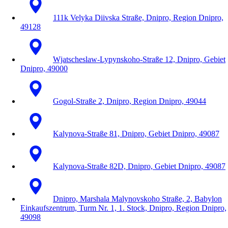
111k Velyka Diivska Straße, Dnipro, Region Dnipro,
49128
Wjatscheslaw-Lypynskoho-Straße 12, Dnipro, Gebiet
Dnipro, 49000
Gogol-Straße 2, Dnipro, Region Dnipro, 49044
Kalynova-Straße 81, Dnipro, Gebiet Dnipro, 49087
Kalynova-Straße 82D, Dnipro, Gebiet Dnipro, 49087
Dnipro, Marshala Malynovskoho Straße, 2, Babylon
Einkaufszentrum, Turm Nr. 1, 1. Stock, Dnipro, Region Dnipro,
49098