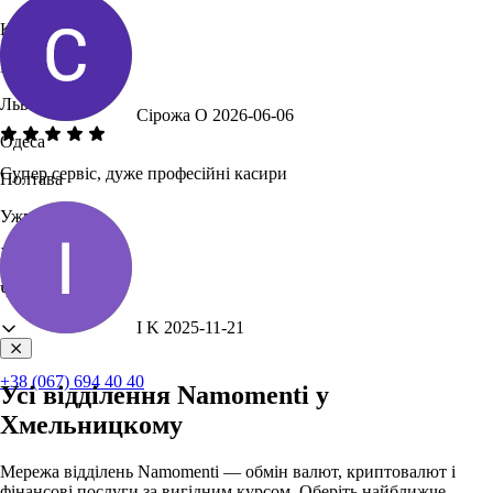
Київ
Кременчук
Львів
Сірожа О
2026-06-06
Одеса
Супер сервіс, дуже професійні касири
Полтава
Ужгород
Хмельницький
Чернівці
I K
2025-11-21
+38 (067) 694 40 40
Усі відділення Namomenti у
Хмельницкому
Мережа відділень Namomenti — обмін валют, криптовалют і
фінансові послуги за вигідним курсом. Оберіть найближче