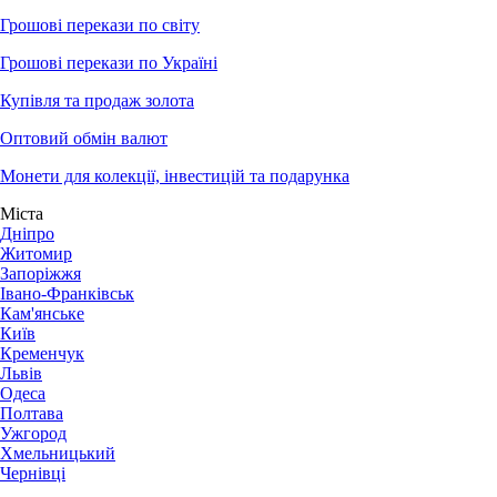
Грошові перекази по світу
Грошові перекази по Україні
Купівля та продаж золота
Оптовий обмін валют
Монети для колекції, інвестицій та подарунка
Міста
Дніпро
Житомир
Запоріжжя
Івано-Франківськ
Кам'янське
Київ
Кременчук
Львів
Одеса
Полтава
Ужгород
Хмельницький
Чернівці