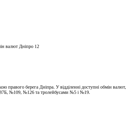
ю правого берега Дніпра. У відділенні доступні обмін валют,
№87Б, №109, №126 та тролейбусами №5 і №19.