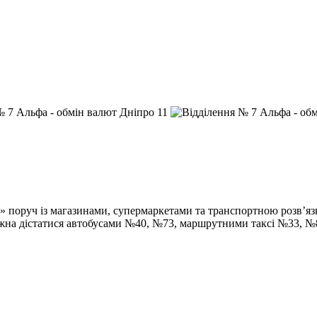
поруч із магазинами, супермаркетами та транспортною розв’язко
можна дістатися автобусами №40, №73, маршрутними таксі №33, 