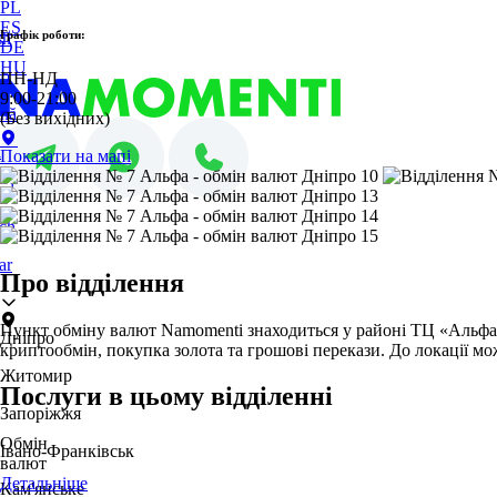
PL
ES
Графік роботи:
sh
DE
HU
no
ПН-НД
9:00-21:00
nă
(Без вихідних)
i
Показати на мапі
ol
ch
ar
Про відділення
Пункт обміну валют Namomenti знаходиться у районі ТЦ «Альфа» 
Дніпро
криптообмін, покупка золота та грошові перекази. До локації 
Житомир
Послуги в цьому відділенні
Запоріжжя
Обмін
Івано-Франківськ
валют
Детальніше
Кам'янське