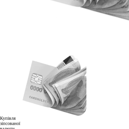
Купівля
зіпсованої
валюти