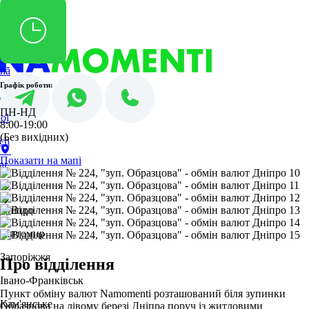
PL
ES
sh
DE
HU
no
nă
Графік роботи:
i
ПН-НД
ol
8:00-19:00
(Без вихідних)
ch
Показати на мапі
ar
Дніпро
Житомир
Запоріжжя
Про відділення
Івано-Франківськ
Пункт обміну валют Namomenti розташований біля зупинки
Кам'янське
Образцова на лівому березі Дніпра поруч із житловими