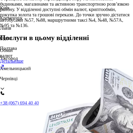
будинками, магазинами та активною транспортною розв’язкою
Київ
району. У відділенні доступні обмін валют, криптообмін,
покупка золота та грошові перекази. До точки зручно дістатися
Кременчук
автобусами №57, №88, маршрутними таксі №4, №48, №57А,
№95 та №136.
Львів
Послуги в цьому відділенні
Одеса
Полтава
Обмін
валют
Ужгород
Детальніше
Хмельницький
Чернівці
+38 (067) 694 40 40