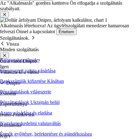
Az "Alkalmazás" gombra kattintva Ön elfogadja a szolgáltatás
szabályait.
Alkalmazás létrehozva!
Az ügyfélszolgálati menedzser hamarosan
felveszi Önnel a kapcsolatot
Értettem
Szolgáltatások.
Vissza
Minden szolgáltatás
Kriptovaluta tőzsde
Ön a város
Dnipro
?
Igen
Szennyezett valuta vásárlása
Válassza ki a várost
Bankszámlák kifizetése Kínában
Dnipro
Pénzátutalások világszerte
Zsitomir
Pénzátutalások Ukrajnán belül
Zaporizhzhya
Arany vásárlása és eladása
Ivano-Frankivszk
Nagykereskedelmi valutaváltás
Kamianske
Érmék gyűjtésre, befektetésre és ajándékozásra
Kijev