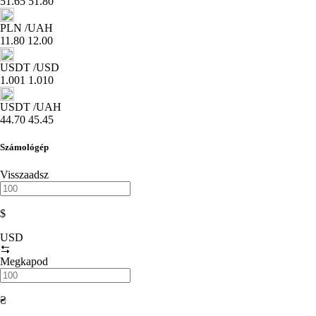
51.65
51.80
PLN
/UAH
11.80
12.00
USDT
/USD
1.001
1.010
USDT
/UAH
44.70
45.45
Számológép
Visszaadsz
$
USD
Megkapod
₴