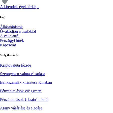
A kirendeltségek térképe
Cég.
Állásajánlatok
Óvakodjon a csalóktól
A vállalatról
Pénzügyi hírek
Kapcsolat
Szolgáltatások.
Kriptovaluta tőzsde
Szennyezett valuta vásárlása
Bankszámlák kifizetése Kínában
Pénzátutalások világszerte
Pénzátutalások Ukrajnán belül
Arany vásárlása és eladása