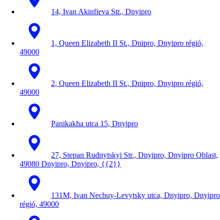
14, Ivan Akinfieva Str., Dnyipro
1, Queen Elizabeth II St., Dnipro, Dnyipro régió,
49000
2, Queen Elizabeth II St., Dnipro, Dnyipro régió,
49000
Panikakha utca 15, Dnyipro
27, Stepan Rudnytskyi Str., Dnyipro, Dnyipro Oblast,
49080 Dnyipro, Dnyipro, {{2}}
131M, Ivan Nechuy-Levytsky utca, Dnyipro, Dnyipro
régió, 49000