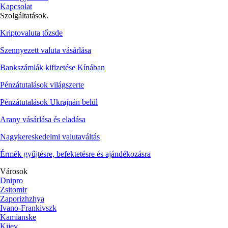
Kapcsolat
Szolgáltatások.
Kriptovaluta tőzsde
Szennyezett valuta vásárlása
Bankszámlák kifizetése Kínában
Pénzátutalások világszerte
Pénzátutalások Ukrajnán belül
Arany vásárlása és eladása
Nagykereskedelmi valutaváltás
Érmék gyűjtésre, befektetésre és ajándékozásra
Városok
Dnipro
Zsitomir
Zaporizhzhya
Ivano-Frankivszk
Kamianske
Kijev