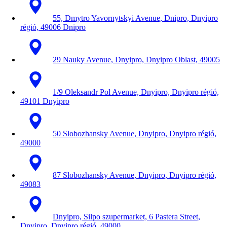
55, Dmytro Yavornytskyi Avenue, Dnipro, Dnyipro
régió, 49006 Dnipro
29 Nauky Avenue, Dnyipro, Dnyipro Oblast, 49005
1/9 Oleksandr Pol Avenue, Dnyipro, Dnyipro régió,
49101 Dnyipro
50 Slobozhansky Avenue, Dnyipro, Dnyipro régió,
49000
87 Slobozhansky Avenue, Dnyipro, Dnyipro régió,
49083
Dnyipro, Silpo szupermarket, 6 Pastera Street,
Dnyipro, Dnyipro régió, 49000