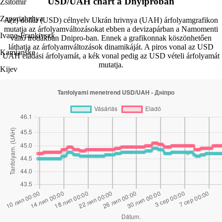
USD/UAH chart a Dnyiproban
Zsitomir
Zaporizhzhya
A(z) dollár (USD) célnyelv Ukrán hrivnya (UAH) árfolyamgrafikon
mutatja az árfolyamváltozásokat ebben a devizapárban a Namomenti
Ivano-Frankivszk
váltó irodákban Dnipro-ban. Ennek a grafikonnak köszönhetően
láthatja az árfolyamváltozások dinamikáját. A piros vonal az USD
Kamianske
UAH eladási árfolyamát, a kék vonal pedig az USD vételi árfolyamát
mutatja.
Kijev
Kremenchuk
Lviv
Odesa
Poltava
Ungvár
Khmelnytsky
Csernyivci