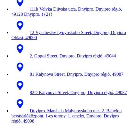
111k Velyka Diivska utca, Dnyipro, Dnyipro régió,
49128 Dnyipro, {{2}}
12 Vyacheslav Lypynskoho Street, Dnyipro, Dnyipro
Oblast, 49000
2, Gogol Street, Dnyipro, Dnyipro régió, 49044
81 Kalynova Street, Dnyipro, Dnyipro régió, 49087
82D Kalynova Street, Dnyipro, Dnyipro régió, 49087
Dnyipro, Marshala Malynovskoho utca 2, Babylon
bevásárlóközpont, 1-es torony, 1. emelet, Dnyipro, Dnyipro
régió, 49098