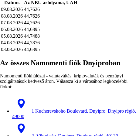
Dátum.
Az NBU árfolyama, UAH
09.08.2026
44,7626
08.08.2026
44,7626
07.08.2026
44,7626
06.08.2026
44,6895
05.08.2026
44,7488
04.08.2026
44,7876
03.08.2026
44,6395
Az összes Namomenti fiók Dnyiproban
Namomenti fiókhálózat - valutaváltás, kriptovaluták és pénzügyi
szolgáltatások kedvező áron. Válassza ki a városához legközelebbi
fiókot:
1 Kucherevskoho Boulevard, Dnyipro, Dnyipro régió,
49000
3, Vilnyi sáv, Dnyipro, Dnyipro régió, 49130