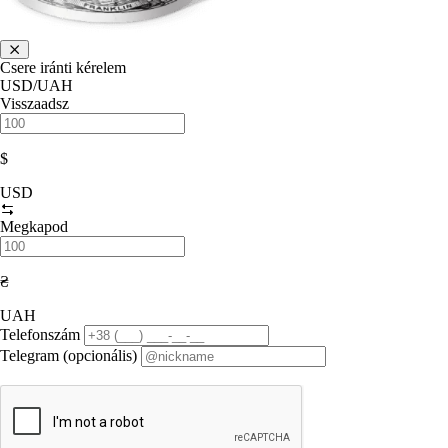
Csere iránti kérelem
USD/UAH
Visszaadsz
$
USD
Megkapod
₴
UAH
Telefonszám
Telegram (opcionális)