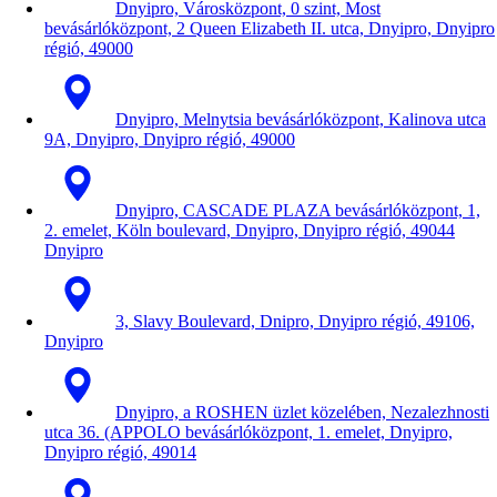
Dnyipro, Városközpont, 0 szint, Most
bevásárlóközpont, 2 Queen Elizabeth II. utca, Dnyipro, Dnyipro
régió, 49000
Dnyipro, Melnytsia bevásárlóközpont, Kalinova utca
9A, Dnyipro, Dnyipro régió, 49000
Dnyipro, CASCADE PLAZA bevásárlóközpont, 1,
2. emelet, Köln boulevard, Dnyipro, Dnyipro régió, 49044
Dnyipro
3, Slavy Boulevard, Dnipro, Dnyipro régió, 49106,
Dnyipro
Dnyipro, a ROSHEN üzlet közelében, Nezalezhnosti
utca 36. (APPOLO bevásárlóközpont, 1. emelet, Dnyipro,
Dnyipro régió, 49014