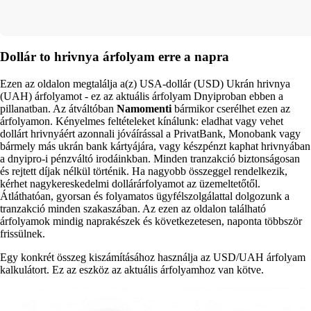
+38 (067) 694 40 40
Dollár to hrivnya árfolyam erre a napra
Ezen az oldalon megtalálja a(z) USA-dollár (USD) Ukrán hrivnya
(UAH) árfolyamot - ez az aktuális árfolyam Dnyiproban ebben a
pillanatban. Az átváltóban
Namomenti
bármikor cserélhet ezen az
árfolyamon. Kényelmes feltételeket kínálunk: eladhat vagy vehet
dollárt hrivnyáért azonnali jóváírással a PrivatBank, Monobank vagy
bármely más ukrán bank kártyájára, vagy készpénzt kaphat hrivnyában
a dnyipro-i pénzváltó irodáinkban. Minden tranzakció biztonságosan
és rejtett díjak nélkül történik. Ha nagyobb összeggel rendelkezik,
kérhet nagykereskedelmi dollárárfolyamot az üzemeltetőtől.
Átláthatóan, gyorsan és folyamatos ügyfélszolgálattal dolgozunk a
tranzakció minden szakaszában. Az ezen az oldalon található
árfolyamok mindig naprakészek és következetesen, naponta többször
frissülnek.
Egy konkrét összeg kiszámításához használja az USD/UAH árfolyam
kalkulátort. Ez az eszköz az aktuális árfolyamhoz van kötve.