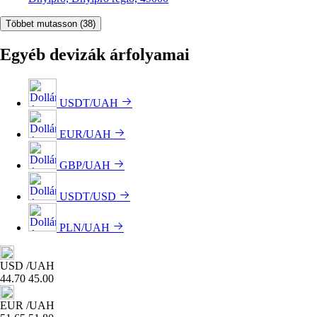
Többet mutasson
(38)
Egyéb devizák árfolyamai
USDT/UAH
EUR/UAH
GBP/UAH
USDT/USD
PLN/UAH
USD
/UAH
44.70
45.00
EUR
/UAH