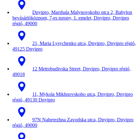
Dnyipro, Marshala Malynovskoho utca 2, Babylon
bevásárlóközpont, 7-es torony, 1. emelet, Dnyipro, Dnyipro
régió, 49000
21, Maria Lysychenko utca, Dnyipro, Dnyipro régió,
49125 Dnyipro
12 Metrobudivska Street, Dnyipro, Dnyipro régió,
49018
11, Mykola Mikhnovskoho utca, Dnyipro, Dnyipro
régió, 49130 Dnyipro
97N Naberezhna Zavodska utca, Dnyipro, Dnyipro
régió, 49000