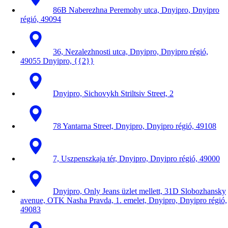
86B Naberezhna Peremohy utca, Dnyipro, Dnyipro
régió, 49094
36, Nezalezhnosti utca, Dnyipro, Dnyipro régió,
49055 Dnyipro, {{2}}
Dnyipro, Sichovykh Striltsiv Street, 2
78 Yantarna Street, Dnyipro, Dnyipro régió, 49108
7, Uszpenszkaja tér, Dnyipro, Dnyipro régió, 49000
Dnyipro, Only Jeans üzlet mellett, 31D Slobozhansky
avenue, OTK Nasha Pravda, 1. emelet, Dnyipro, Dnyipro régió,
49083