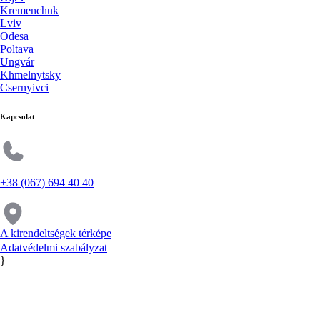
Kremenchuk
Lviv
Odesa
Poltava
Ungvár
Khmelnytsky
Csernyivci
Kapcsolat
+38 (067) 694 40 40
A kirendeltségek térképe
Adatvédelmi szabályzat
}