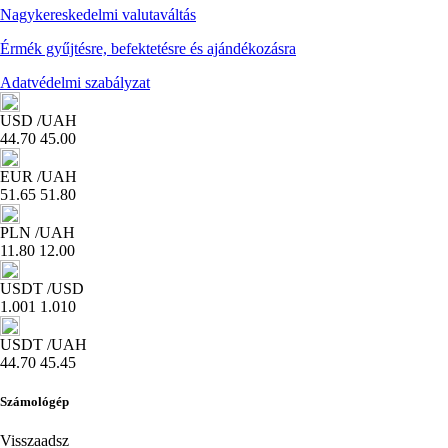
Nagykereskedelmi valutaváltás
Érmék gyűjtésre, befektetésre és ajándékozásra
Adatvédelmi szabályzat
USD
/UAH
44.70
45.00
EUR
/UAH
51.65
51.80
PLN
/UAH
11.80
12.00
USDT
/USD
1.001
1.010
USDT
/UAH
44.70
45.45
Számológép
Visszaadsz