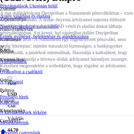
Pénzátutalások Ukrajnán belül
Zsitomir
A mai dollárárfolyam Dnyipróban a Namomenti pénzváltókban – ezen
Arany vásárlása és eladása
Zaporizhzhya
az oldalon található. A dollár–hryvnia árfolyamot naponta többször
frissítjük, így mindig a valós USD vételi és eladási árakat láthatja
Nagykereskedelmi valutaváltás
Ivano-Frankivszk
pénzváltóinkban. Azt keresi, hol vásárolhat dollárt Dnyipróban
Érmék gyűjtésre, befektetésre és ajándékozásra
tisztességes áron? A Namomenti egy engedélyezett pénzváltó, nem
Kamianske
pedig feketepiac: minden tranzakció biztonságos, a bankjegyeket
Kijev
Rólunk
ellenőrizzük, a jutalékok minimálisak. Használja a kalkulátort, hogy
azonnal kiszámolja a hrivnya–dollár árfolyamot bármilyen összegre.
Kremenchuk
Állásajánlatok
Készítsen megrendelést a weboldalon, hogy rögzítse az árfolyamot.
Lviv
Óvakodjon a csalóktól
Odesa
A vállalatról
Poltava
USD
Pénzügyi hírek
Ungvár
Kapcsolat
/UAH
Khmelnytsky
A kirendeltségek térképe
Vásárlás
Csernyivci
Menedzsereink
44.70
Telegram csatornáink