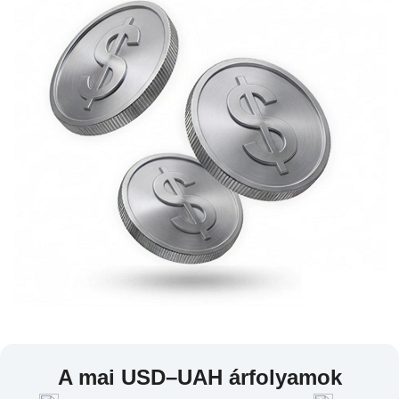
A mai USD–UAH árfolyamok