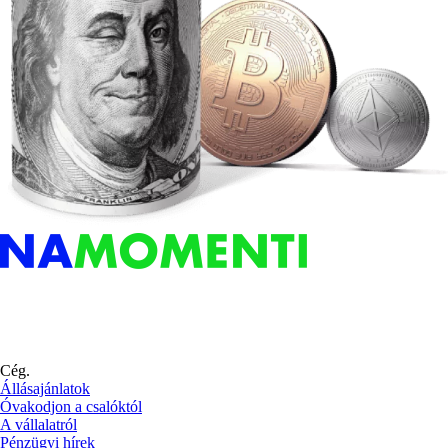
Cég.
Állásajánlatok
Óvakodjon a csalóktól
A vállalatról
Pénzügyi hírek